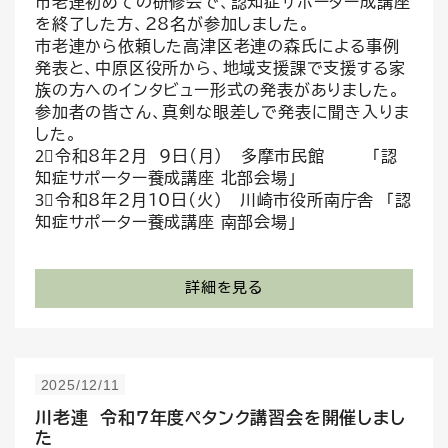
市老連初めての研修会で、認知症サポーター成講座
を終了した方、28名が参加しました。
市老連から依頼した高津区老連の森氏による事例
発表と、中原区役所から、地域支援課で支援する家
族の方へのインタビュー形式の発表がありました。
参加者の皆さん、真剣な眼差しで発表に聞き入りま
した。
2⃣令和8年2月 9日(月) 多摩市民館 「認
知症サポーター養成講座 北部会場」
3⃣令和8年2月10日(火） 川崎市役所南庁舎 「認
知症サポーター養成講座 南部会場」
詳細を見る
2025/12/11
川老連 令和７年度ペタンク講習会を開催しまし
た