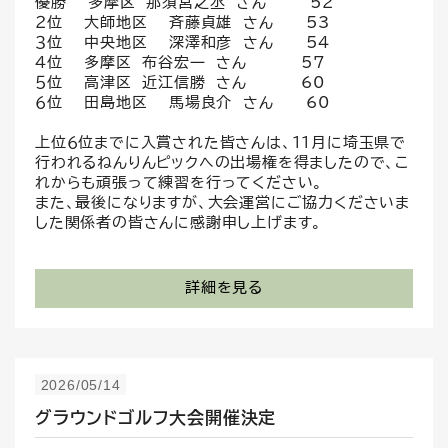
優勝 多摩区 那須宮之丞 さん 52
２位 大師地区 斉藤貞雄 さん 53
３位 中央地区 深澤和彦 さん 54
４位 多摩区 布谷宏一 さん 57
５位 高津区 近江信勝 さん 60
６位 田島地区 馬場良介 さん 60
上位６位までに入賞された皆さんは、１１月に埼玉県で
行われるねんりんピックへの出場権を得ましたので、こ
れからも頑張って練習を行ってください。
また、最後になりますが、大会運営にご協力くださいま
した関係者の皆さんに感謝申し上げます。
詳細を見る
2026/05/14
グラウンドゴルフ大会開催決定