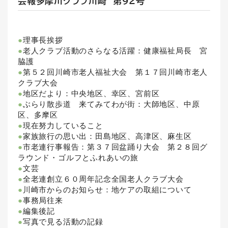
会報多摩川クラブ川崎 第９２号
●
理事長挨拶
●
老人クラブ活動のさらなる活躍：健康福祉局長 宮
脇護
●
第５２回川崎市老人福祉大会 第１７回川崎市老人
クラブ大会
●
地区だより：中央地区、幸区、宮前区
●
ぶらり散歩道 来てみてわが街：大師地区、中原
区、多摩区
●
現在努力していること
●
家族旅行の思い出：田島地区、高津区、麻生区
●
市老連行事報告：第３７回盆踊り大会 第２８回グ
ラウンド・ゴルフとふれあいの旅
●
文芸
●
全老連創立６０周年記念全国老人クラブ大会
●
川崎市からのお知らせ：地ケアの取組について
●
事務局往来
●
編集後記
●
写真で見る活動の記録