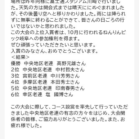
場所は昨年同様に富士通スタジアム川崎で行いまし
た。天気の方は開会式までは晴天ににめぐまれました
が、その後曇り空へと移りかわりました。雨には降られ
ずに無事に終わることができて、皆さんの日ごろの行
いではないかと思われました。
この大会の上位入賞者は、10月に行われるねんりんピ
ック岐阜への参加権利を得ます。
ぜひ頑張っていただきたいと思います。
入賞のみなさん、おめでとうございます。
＜結果＞
優勝 中央地区老連 高野元雄さん
２位 中央地区老連 中村哲夫さん
3位 宮前区老連 中川芳男さん
４位 多摩区老連 本田秀士さん
５位 中央地区老連 印南春男さん
６位 幸区老連 塩 國博さん
この大会に際して、コース設営を率先して行っていただ
きました中央地区老連の有志の方々をはじめ、大会関
係者の皆様、ご協力ありがとうございました。また、お
疲れ様でした。