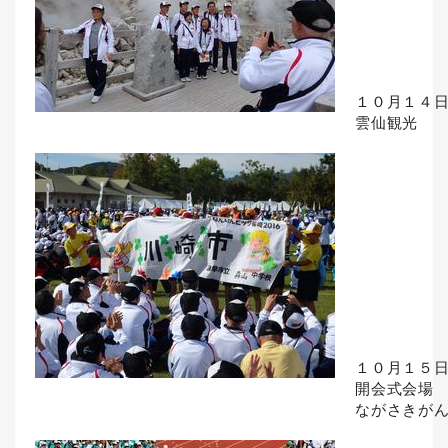
１０月１４
雲仙観光
１０月１５
開会式会場
ながさきがん