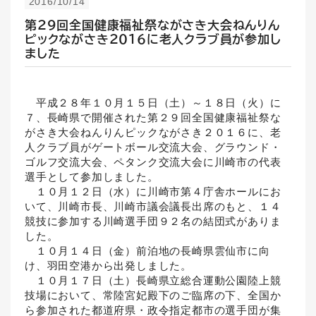
2016/10/14
第２９回全国健康福祉祭ながさき大会ねんりん
ピックながさき２０１６に老人クラブ員が参加し
ました
平成２８年１０月１５日（土）～１８日（火）に
７、長崎県で開催された第２９回全国健康福祉祭な
がさき大会ねんりんピックながさき２０１６に、老
人クラブ員がゲートボール交流大会、グラウンド・
ゴルフ交流大会、ペタンク交流大会に川崎市の代表
選手として参加しました。
１０月１２日（水）に川崎市第４庁舎ホールにお
いて、川崎市長、川崎市議会議長出席のもと、１４
競技に参加する川崎選手団９２名の結団式がありま
した。
１０月１４日（金）前泊地の長崎県雲仙市に向
け、羽田空港から出発しました。
１０月１７日（土）長崎県立総合運動公園陸上競
技場において、常陸宮妃殿下のご臨席の下、全国か
ら参加された都道府県・政令指定都市の選手団が集