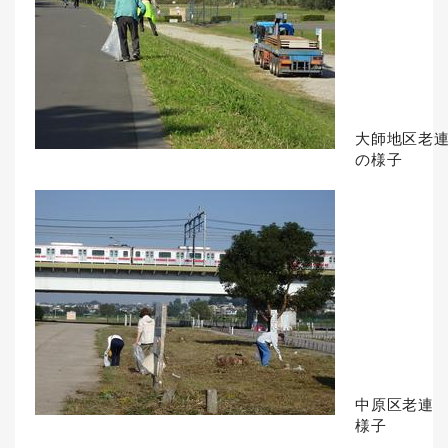
大師地区老
の様子
中原区老連
様子