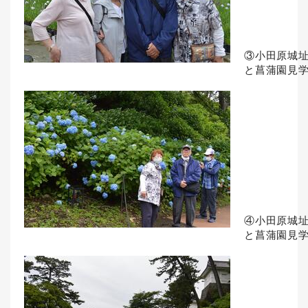
③小田原城
と菖蒲園見
④小田原城
と菖蒲園見