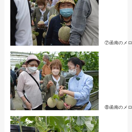
⑦函南のメ
⑧函南のメ