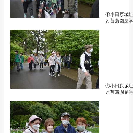
①小田原城
と菖蒲園見
②小田原城
と菖蒲園見