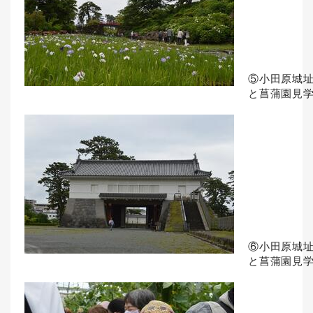
⑤小田原城
と菖蒲園見
⑥小田原城
と菖蒲園見