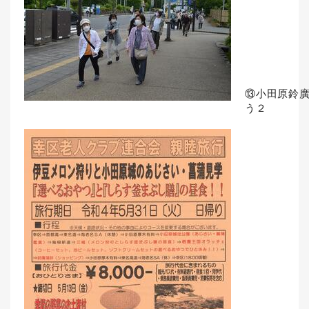
⑬小田原鈴
う２