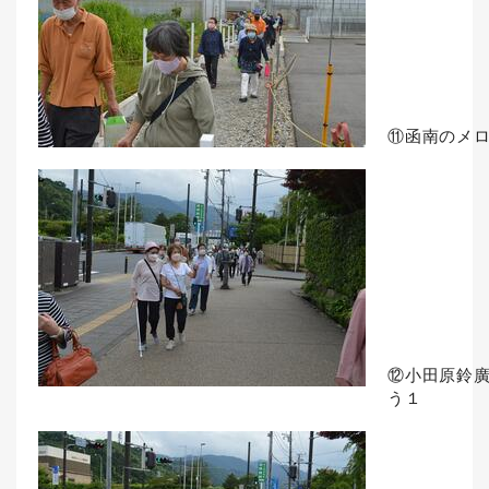
⑪函南のメ
⑫小田原鈴
う１