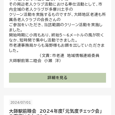
その周辺老人クラブ活動における奉仕活動として、市
内全域の老人クラブが多摩川土手の
クリーン活動を実施するものですが、大師地区老連も所
属各老人クラブの会長さんの
ご参加をいただき、当該範囲のクリーン活動を実施し
ました。
開始時期に小雨もあり、終始5～6メートルの風が吹く
なか、短時間で集中し活動できました。
市老連事務局からも海野様もお顔を出していただきま
した。
（文責：市老連 地域情報連絡委員
大師駅前第二睦会 小瀬 洋）
詳細を見る
2024/07/01
大師駅前睦会 2024年度「元気度チェック会」