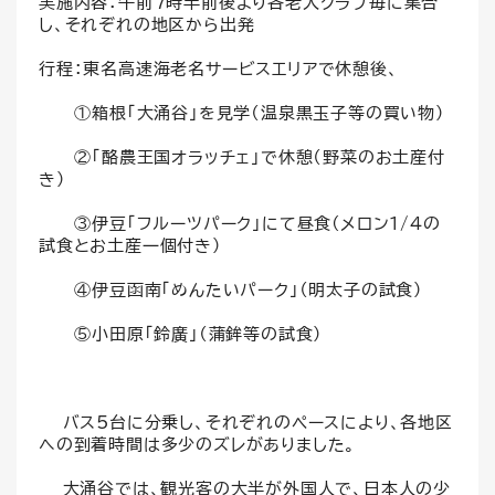
実施内容：午前7時半前後より各老人クラブ毎に集合
し、それぞれの地区から出発
行程：東名高速海老名サービスエリアで休憩後、
①箱根「大涌谷」を見学（温泉黒玉子等の買い物）
②「酪農王国オラッチェ」で休憩（野菜のお土産付
き）
③伊豆「フルーツパーク」にて昼食(メロン1/4の
試食とお土産一個付き）
④伊豆函南「めんたいパーク」（明太子の試食）
⑤小田原「鈴廣」（蒲鉾等の試食）
バス5台に分乗し、それぞれのペースにより、各地区
への到着時間は多少のズレがありました。
大涌谷では、観光客の大半が外国人で、日本人の少